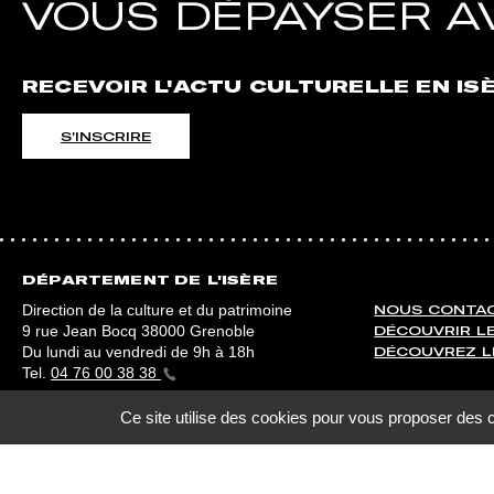
VOUS DÉPAYSER 
RECEVOIR L'ACTU CULTURELLE EN IS
S'INSCRIRE
DÉPARTEMENT DE L'ISÈRE
Direction de la culture et du patrimoine
NOUS CONTA
9 rue Jean Bocq 38000 Grenoble
DÉCOUVRIR LE
Du lundi au vendredi de 9h à 18h
DÉCOUVREZ L
Tel.
04 76 00 38 38
Ce site utilise des cookies pour vous proposer des 
PIED DE PAGE
Espace presse
Plan du site
Mentions légales et crédits
Access