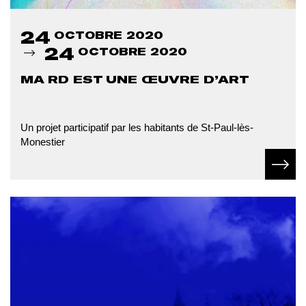
24
OCTOBRE 2020
24
OCTOBRE 2020
MA RD EST UNE ŒUVRE D’ART
Un projet participatif par les habitants de St-Paul-lès-
Monestier
En sav