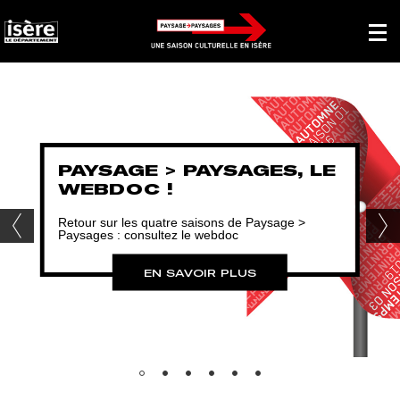
Panneau de gestion des cookies
Affich
le
menu
princi
PAYSAGE > PAYSAGES, LE
WEBDOC !
Retour sur les quatre saisons de Paysage >
Paysages : consultez le webdoc
Diapositive
Di
précédente
su
EN SAVOIR PLUS